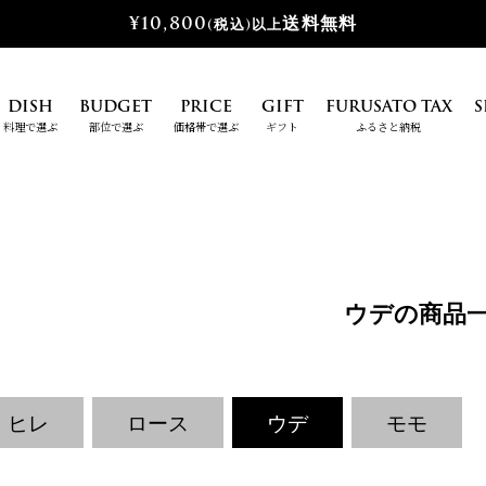
¥10,800
送料無料
(税込)以上
DISH
BUDGET
PRICE
GIFT
FURUSATO TAX
S
料理で選ぶ
部位で選ぶ
価格帯で選ぶ
ギフト
ふるさと納税
ウデの商品
ヒレ
ロース
ウデ
モモ