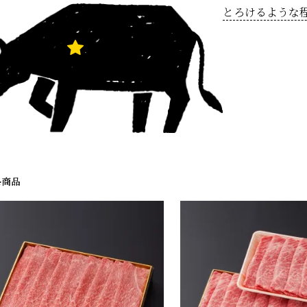
とろけるような
4
商品