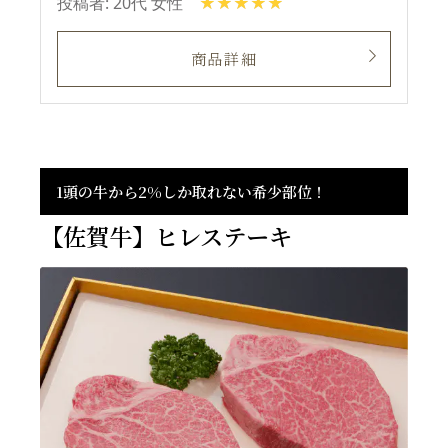
投稿者: 20代 女性
商品詳細
1頭の牛から2%しか取れない希少部位！
【佐賀牛】ヒレステーキ