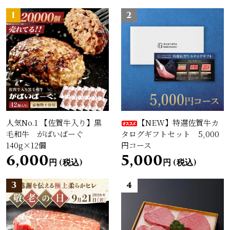
1
2
人気No.1 【佐賀牛入り】黒
【NEW】特選佐賀牛カ
毛和牛 がばいばーぐ
タログギフトセット 5,000
140g×12個
円コース
6,000
5,000
円 (税込)
円 (税込)
3
4