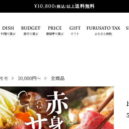
¥10,800
送料無料
(税込)以上
DISH
BUDGET
PRICE
GIFT
FURUSATO TAX
S
料理で選ぶ
部位で選ぶ
価格帯で選ぶ
ギフト
ふるさと納税
モモ
10,000円～
全商品